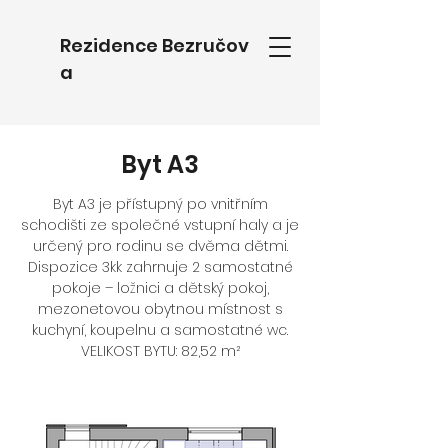
Rezidence
Bezručov
a
Byt A3
Byt A3 je přístupný po vnitřním
schodišti ze společné vstupní haly a je
určený pro rodinu se dvěma dětmi.
Dispozice 3kk zahrnuje 2 samostatné
pokoje – ložnici a dětský pokoj,
mezonetovou obytnou místnost s
kuchyní, koupelnu a samostatné wc.
VELIKOST BYTU: 82,52 m²